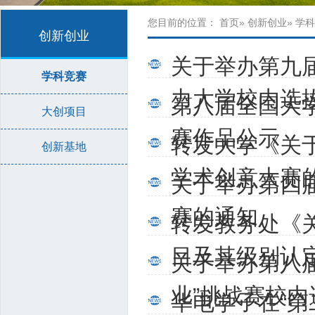
您目前的位置：
首页
»
创新创业
» 学
创新创业
关于举办第九
学科竞赛
力大学校内选
第八届全国大
大创项目
赛作品公示
转发大学《关
创新基地
学术创意大赛
关于举办第四届
赛的通知
转发教务处《关
目及其级别认
关于举办第八
业”挑战赛校
华电学子在“