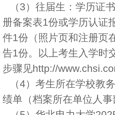
（
3
）往届生：学历证
册备案表
1
份或学历认证
件
1
份（照片页和注册页
告
1
份。以上考生入学时
步骤见
http://www.chsi.co
（
4
）考生所在学校教
绩单（档案所在单位人事
（
5
）华北电力大学
202