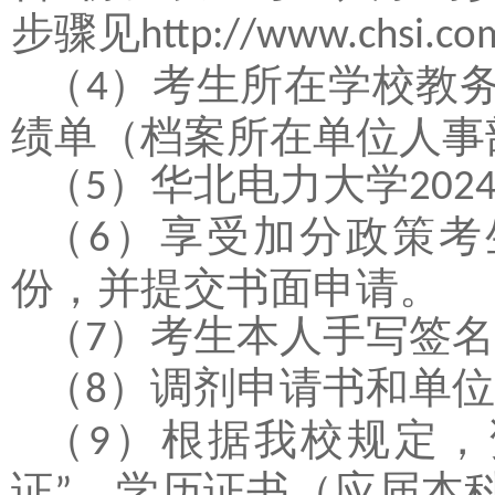
步骤见
http://www.chsi.com
（
）
考生所在学校教
4
绩单（档案所在单位人事
（
）
华北电力大学
5
202
（
）
享受加分政策考
6
份，并提交书面申请。
（
）
考生本人手写签名
7
（
）
调剂申请书和单位
8
（
）
根据我校规定，
9
证
、学历证书（应届本