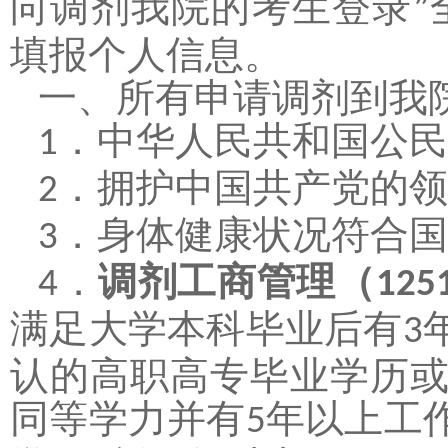
向调剂我院的考生登录
”
填报个人信息。
一、
所有申请调剂到我
．
中华人民共和国公民
1
．
拥护中国共产党的领
2
．
身体健康状况符合国
3
．
调剂工商管理（
4
125
满足
大学本科毕业后有
3
认的高职高专毕业学历
同等学力并有
年以上工
5