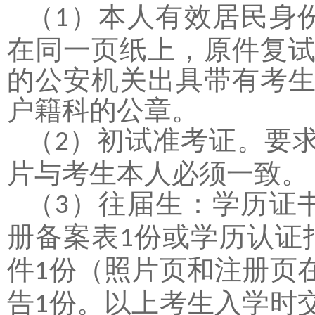
（
）
本人有效居民身
1
在同一页纸上，原件复
的公安机关出具带有考
户籍科的公章。
（
）
初试准考证。要
2
片与考生本人必须一致。
（
）
往届生：学历证
3
册备案表
份或学历认证
1
件
份（照片页和注册页
1
告
份。以上考生入学时
1