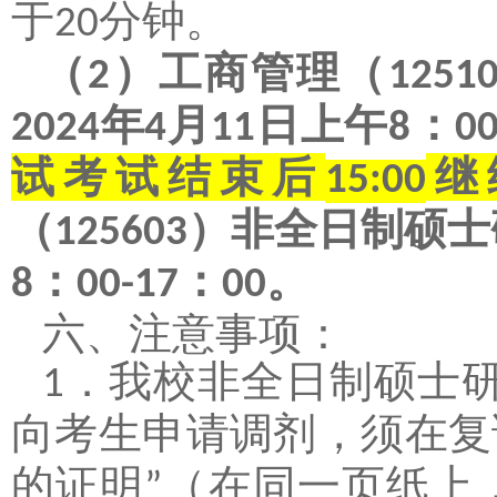
于
分钟。
20
（
）
工商管理（
2
1251
年
月
日上午
：
2024
4
11
8
00
试考试结束后
继
15:00
（
）非全日制硕士
125603
：
：
。
8
00-17
00
六、
注意事项：
．
我校非全日制硕士
1
向考生申请调剂，须在复
的证明
（在同一页纸上
”