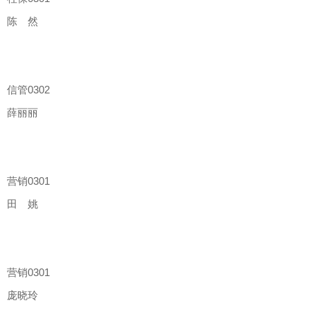
陈 然
信管
0302
薛丽丽
营销
0301
田 姚
营销
0301
庞晓玲