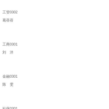
工管
0302
葛蓓蓓
工商
0301
刘 洋
金融
0301
陈 雯
社保
0301