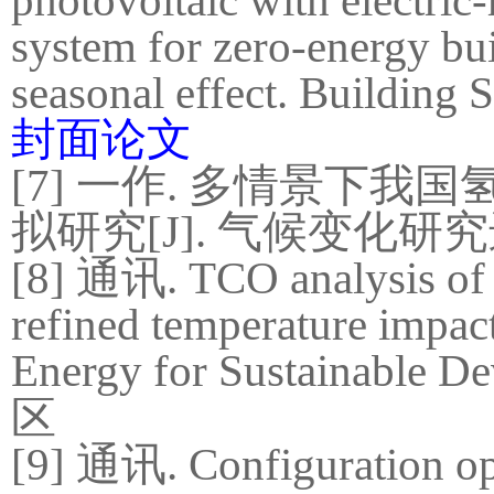
photovoltaic with electric
system for zero-energy bu
seasonal effect. Building 
封面论文
[7]
一作
.
多情景下我国
拟研究
[J].
气候变化研究
[8]
通讯
.
TCO analysis of
refined temperature impact
E
nergy for Sustainable D
区
[9]
通讯
.
Configuration op