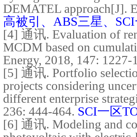
DEMATEL approach[J]. En
高被引、
ABS
三星、
SCI
[4]
通讯
. Evaluation of r
MCDM based on cumulative
Energy, 2018, 147: 1227-
[5]
通讯
. Portfolio select
projects considering uncer
different enterprise strate
236: 444-464.
SCI
一区
T
[6]
通讯
.
Modeling and con