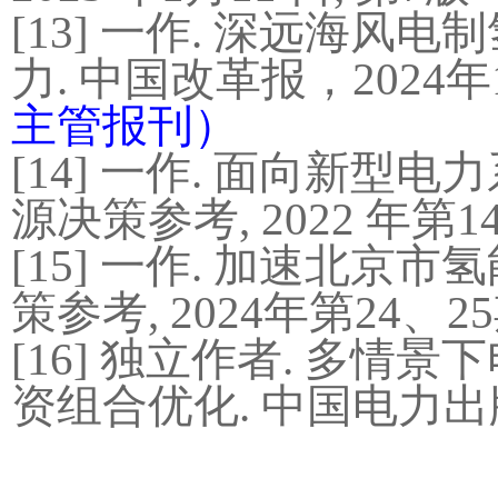
[13]
一作
.
深远海风电制
力
.
中国改革报，
2024
年
主管报刊）
[14]
一作
.
面向新型电力
源决策参考
, 2022
年第
1
[15]
一作
.
加速北京市氢
策参考
, 202
4
年第
24
、
25
[16]
独立作者
.
多情景下
资组合优化
.
中国电力出