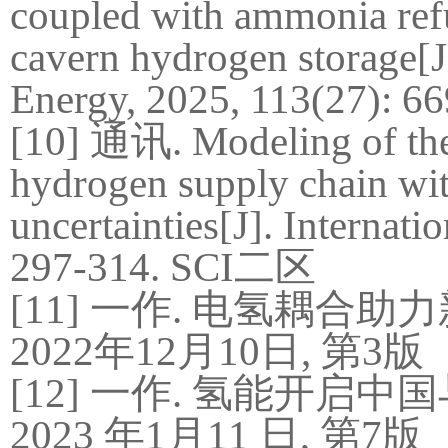
coupled with ammonia refu
cavern hydrogen storage
[
E
nergy, 2025,
113
(
27
):
66
[10]
通讯
.
Modeling of th
hydrogen supply chain wi
uncertainties
[J].
I
nternati
297-314
. SCI
二区
[11]
一作
.
电氢耦合助力
2022
年
12
月
10
日
,
第
3
版
[12]
一作
.
氢能开启中国
2023
年
1
月
11
日
,
第
7
版