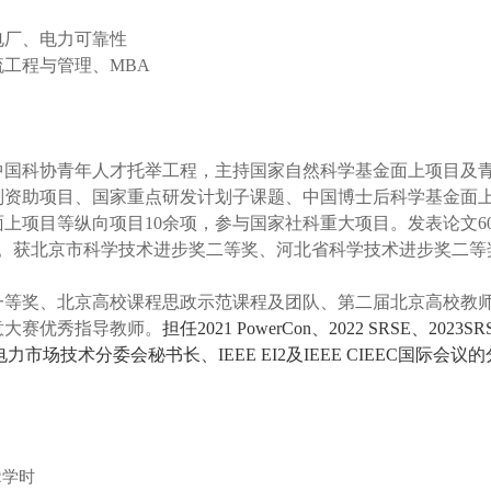
电厂、电力可靠性
流工程与管理、
MBA
中国科协青年人才托举工程，主持国家自然科学基金面上项目及
别资助项目、国家重点研发计划子课题、中国博士后科学基金面
面上项目等纵向项目
10
余项，参与国家社科重大项目。发表论文
6
。获北京市科学技术进步奖二等奖、河北省科学技术进步奖二等
一等奖、北京高校课程思政示范课程及团队、第二届北京高校教
意大赛优秀指导教师。
担任
2021 PowerCon
、
2022 SRSE
、
2023SR
电力市场技术分委会秘书长、
IEEE EI2
及
IEEE CIEEC
国际会议的
2
学时