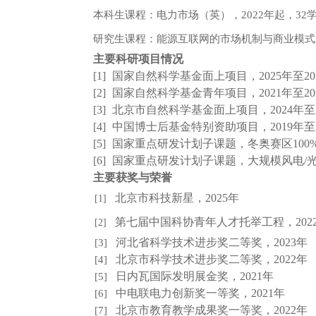
本科生课程：电力市场（英），
2022
年起，
32
研究生课程：能源互联网的市场机制与商业模式
主要科研项目情况
[1]
国家自然科学基金面上项目，
2025
年至
20
[2]
国家自然科学基金青年项目，
2021
年至
20
[3]
北京市自然科学基金面上项目，
2024
年至
[4]
中国博士后基金特别资助项目，
2019
年至
[5]
国家重点研发计划子课题，冬奥赛区
100
[6]
国家重点研发计划子课题，大规模风电
/
主要获奖与荣誉
北京市科技新星，
2025
年
[1]
第七届中国科协青年人才托举工程，
202
[2]
河北省科学技术进步奖二等奖，
2023
年
[3]
北京市科学技术进步奖二等奖，
2022
年
[4]
日内瓦国际发明展金奖，
2021
年
[5]
中电联电力创新奖一等奖，
2021
年
[6]
北京市教育教学成果奖一等奖，
2022
年
[7]