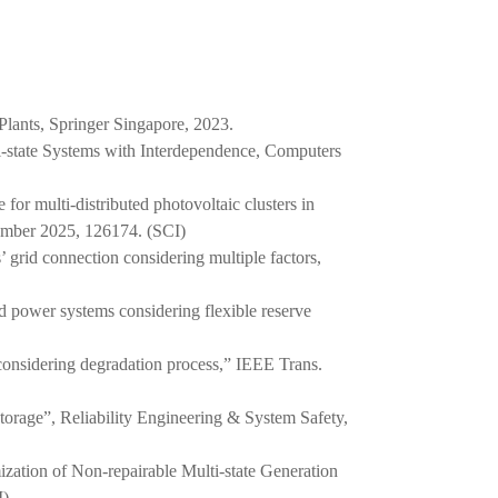
lants, Springer Singapore, 2023.
i-state Systems with Interdependence, Computers
or multi-distributed photovoltaic clusters in
tember 2025, 126174. (SCI)
grid connection considering multiple factors,
d power systems considering flexible reserve
onsidering degradation process,” IEEE Trans.
storage”, Reliability Engineering & System Safety,
zation of Non-repairable Multi-state Generation
I)