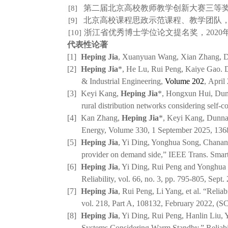
第二届北京高校教师教学创新大赛三等
[8]
北京高校课程思政示范课程、教学团队
[9]
浙江省优秀博士学位论文提名奖，
2020
[10]
代表性论著
[1]
Heping Jia
, Xuanyuan Wang, Xian Zhang, Dun
[2]
Heping Jia
*, He Lu, Rui Peng, Kaiye Gao. D
& Industrial Engineering,
Volume 202
,
April
[3]
Keyi Kang,
Heping Jia
*, Hongxun Hui, Dunna
rural distribution networks considering self
[4]
Kan Zhang,
Heping Jia
*, Keyi Kang, Dunnan
Energy, Volume 330,
1 September 2025, 136
[5]
Heping Jia
, Yi Ding, Yonghua Song, Chanan S
provider on demand side,” IEEE Trans. Smart
[6]
Heping Jia
, Yi Ding, Rui Peng and Yonghua 
Reliability, vol. 66, no. 3, pp. 795-805, Sept.
[7]
Heping Jia
, Rui Peng, Li Yang, et al. “Reli
vol. 218, Part A, 108132, February 2022, (SC
[8]
Heping Jia
, Yi Ding, Rui Peng, Hanlin Liu,
Systems Considering Warm Standby,” Reliabi