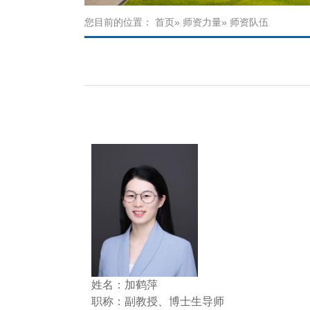
您目前的位置：
首页
»
师资力量
» 师资队伍
姓名：加鹤萍
职称：副教授、博士生导师