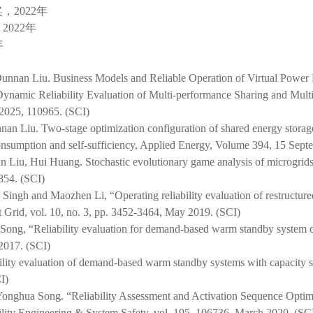
奖，
2022
年
，
2022
年
年
nan Liu. Business Models and Reliable Operation of Virtual Power P
ynamic Reliability Evaluation of Multi-performance Sharing and Mult
 2025, 110965. (SCI)
n Liu. Two-stage optimization configuration of shared energy storage f
-consumption and self-sufficiency, Applied Energy, Volume 394, 15 Sep
 Liu, Hui Huang. Stochastic evolutionary game analysis of microgrids’ 
854. (SCI)
ingh and Maozhen Li, “Operating reliability evaluation of restructure
 Grid, vol. 10, no. 3, pp. 3452-3464, May 2019. (SCI)
Song, “Reliability evaluation for demand-based warm standby system c
 2017. (SCI)
ability evaluation of demand-based warm standby systems with capacity 
I)
 Yonghua Song. “Reliability Assessment and Activation Sequence Optimi
lity Engineering & System Safety, vol. 195, 106736, March 2020. (SC