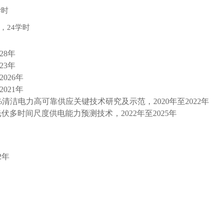
学时
，
24
学时
28
年
23
年
2026
年
2021
年
%
清洁电力高可靠供应关键技术研究及示范，
2020
年至
2022
年
光伏多时间尺度供电能力预测技术，
2022
年至
2025
年
2
年