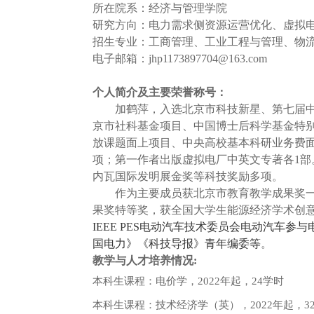
所在院系：经济与管理学院
研究方向：电力需求侧资源运营优化、虚拟
招生专业：工商管理、工业工程与管理、物
电子邮箱：
jhp1173897704@163.com
个人简介及主要荣誉称号：
加鹤萍，入选北京市科技新星、第七届
京市社科基金项目、中国博士后科学基金特
放课题面上项目、中央高校基本科研业务费
项；第一作者出版虚拟电厂中英文专著各
1
部
内瓦国际发明展金奖等科技奖励多项。
作为主要成员获北京市教育教学成果奖
果奖特等奖，获全国大学生能源经济学术创
IEEE PES
电动汽车技术委员会电动汽车参与
国电力》《科技导报》青年编委等
。
教学与人才培养情况
:
本科生课程：电价学，
2022
年起，
24
学时
本科生课程：技术经济学（英），
2022
年起，
3