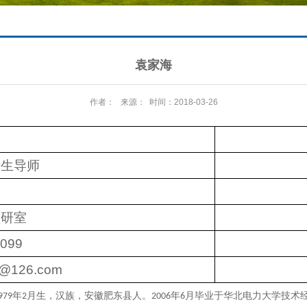
袁家海
作者： 来源： 时间：2018-03-26
士生导师
教研室
3099
6@126.com
年
月生，汉族，安徽肥东县人。
年
月毕业于华北电力大学技术
979
2
2006
6