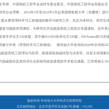
生导师，中国电机工程学会动经专委会委员，中国系统工程学会高级会员，
研究分会理事。
年
月至
年
月赴美国密歇根大学（安娜堡）进行
2011
3
2012
3
主要从事管理科学与工程领域的教学与研究工作，先后为本科生、研究生
建筑与能效管理课程，为研究生开设能源系统工程前沿专题课程。近年来
发表学术论文
余篇，其中被
收录论文
篇，
前
高
150
SCI/SSCI
120
ESI/Scopus
1%
高被引学者（管理科学与工程领域）、斯坦福大学发布的
年全球前
2020
2%
为能源系统工程理论与应用，能源系统低碳转型与决策等。目前主持国家
力脱碳路径及其经济社会影响等政策亟需的学术前沿课题。已培养硕士
70
版权所有 华北电力大学经济与管理学院
北京校部地址：北京市昌平区北农路2号 邮编：102206