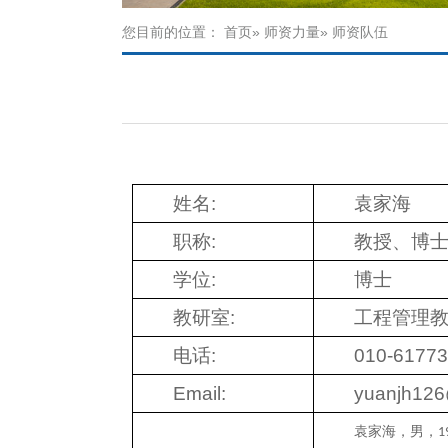
您目前的位置：
首页
»
师资力量
» 师资队伍
姓名:
袁家海
职称:
教授、博
学位:
博士
教研室:
工程管理
电话:
010-6177
Email:
yuanjh12
袁家海，男，
1