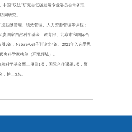
中国“双法”研究会低碳发展专业委员会常务理
访问研究。
讲授薪酬管理、绩效管理、人力资源管理等课程；
负责国家自然科学基金、教育部、北京市和国际合
被引
篇，
子刊论文
篇。
年入选爱思
8
Nature/Cell
4
2021
顶尖科学家榜单（环境领域）。
自然科学基金面上项目
项，国际合作课题
项，聚
1
5
名，博士
名。
3