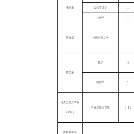
1
法政系
公共管理学
1
社会学
1
英语系
外国语言文学
4
数学
数理系
1
物理学
马克思主义学院
6-15
马克思主义理论
（保定）
体育教学部