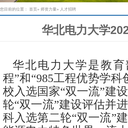
您目前的位置：
首页
»
师资力量
» 人才招聘
华北电力大学20
华北电力大学是教育
程
”
和
“985
工程优势学科
校入选国家
“
双一流
”
建设
轮
“
双一流
”
建设评估并进
科入选第二轮
“
双一流
”
建